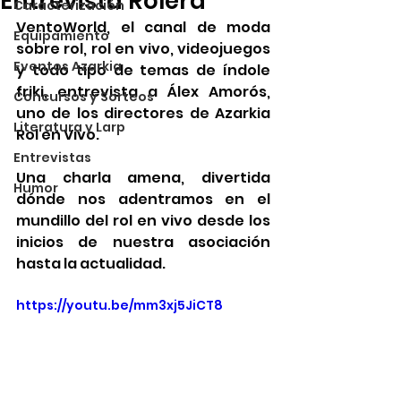
Entrevista Rolera
Caracterización
VentoWorld, el canal de moda 
Equipamiento
sobre rol, rol en vivo, videojuegos 
Eventos Azarkia
y todo tipo de temas de índole 
friki, entrevista a Álex Amorós, 
Concursos y Sorteos
uno de los directores de Azarkia 
Literatura y Larp
Rol en Vivo.
Entrevistas
Una charla amena, divertida 
Humor
dónde nos adentramos en el 
mundillo del rol en vivo desde los 
inicios de nuestra asociación 
hasta la actualidad.
https://youtu.be/mm3xj5JiCT8