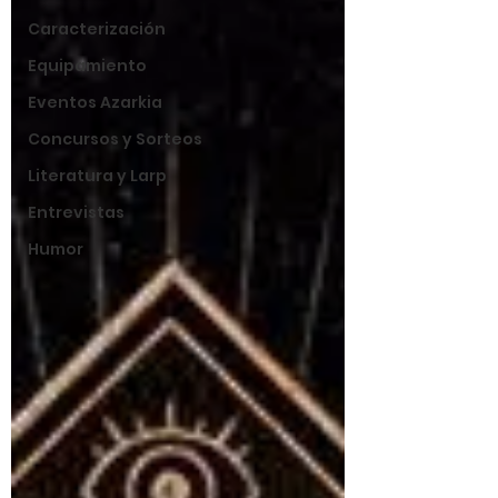
Caracterización
Equipamiento
Eventos Azarkia
Concursos y Sorteos
Literatura y Larp
Entrevistas
Humor