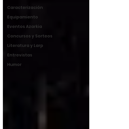
Caracterización
Equipamiento
Eventos Azarkia
Concursos y Sorteos
Literatura y Larp
Entrevistas
Humor