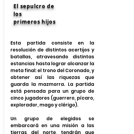
El sepulcro de
los
primeros hijos
Esta partida consiste en la
resolución de distintos acertijos y
batallas, atravesando distintas
estancias hasta lograr alcanzar la
meta final: el trono del Coronado, y
obtener así las riquezas que
guarda la mazmorra.
La partida
está pensada para un grupo de
cinco jugadores (guerrero, pícaro,
explorador, mago y clérigo).
Un grupo de elegidos se
embarcará en una misión a las
tierras del norte, tendrán que