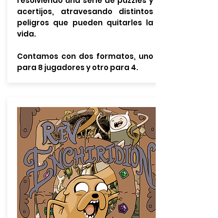
resolviendo una serie de puzzles y
acertijos, atravesando distintos
peligros que pueden quitarles la
vida.
Contamos con dos formatos, uno
para 8 jugadores y otro para 4.