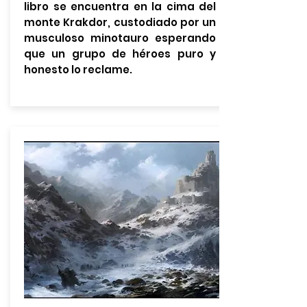
libro se encuentra en la cima del
monte Krakdor, custodiado por un
musculoso minotauro esperando
que un grupo de héroes puro y
honesto lo reclame.