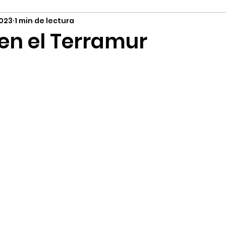
2023
1 min de lectura
Literatura y Larp
Entrevistas
Humor
 en el Terramur