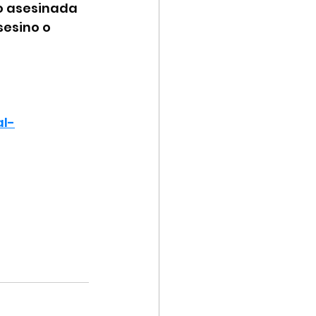
do asesinada 
sesino o 
al-