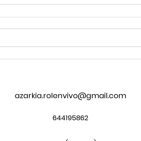
Fiestas del Medievo de
Tor
Villena
Ful
azarkia.rolenvivo@gmail.com
644195862