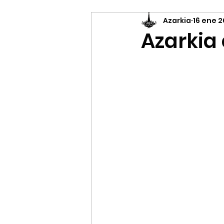
Azarkia
16 ene 
Concursos y Sorteos
Azarkia