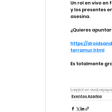
Un rol en vivo en
y los presentes e
asesina.
¿Quieres apuntar
https://droidsand
terramur.html
Es totalmente gra
Larp
rol en vivo
Larpspa
Eventos Azarkia