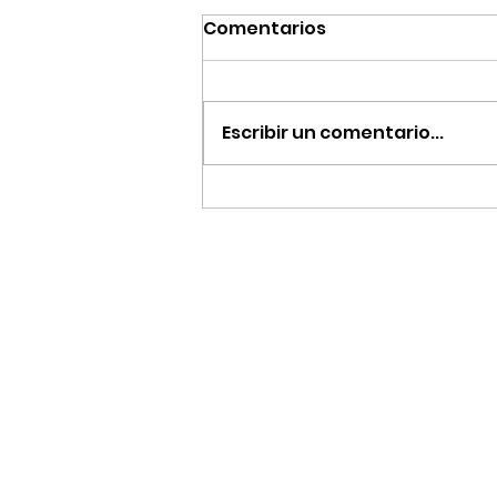
Comentarios
Escribir un comentario...
Azarkia estará en la
ComarCon23