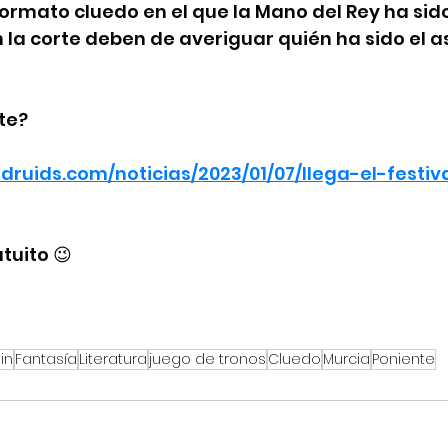
 formato cluedo en el que la Mano del Rey ha si
n la corte deben de averiguar quién ha sido el a
te? 
druids.com/noticias/2023/01/07/llega-el-festiv
tuito 😉
in
Fantasía
Literatura
juego de tronos
Cluedo
Murcia
Poniente