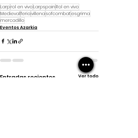
Larp
rol en vivo
Larpspain
Rol en vivo
Medieval
feria
villena
sofcombat
esgrima
mercadillo
Eventos Azarkia
Ver todo
Entradas recientes