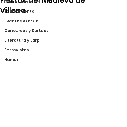
Fiestas del Medievo de
Caracterización
Villena
Equipamiento
Eventos Azarkia
Concursos y Sorteos
Literatura y Larp
Entrevistas
Humor