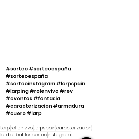
#sorteo
#sorteoespaña
#sorteoespaña
#sorteoinstagram
#larpspain
#larping
#rolenvivo
#rev
#eventos
#fantasia
#caracterizacion
#armadura
#cuero
#larp
Larp
rol en vivo
Larpspain
caracterizacion
lord of battles
sorteo
instagram