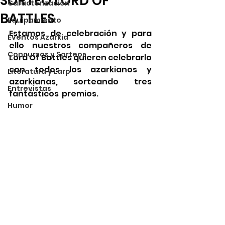
SORTEO LORD OF
Caracterización
BATTLES
Equipamiento
Estamos de celebración y para 
Eventos Azarkia
ello nuestros compañeros de 
Concursos y Sorteos
Lord Of Battles quieren celebrarlo 
con todos los azarkianos y 
Literatura y Larp
azarkianas, sorteando tres 
Entrevistas
fantásticos  premios. 
Humor