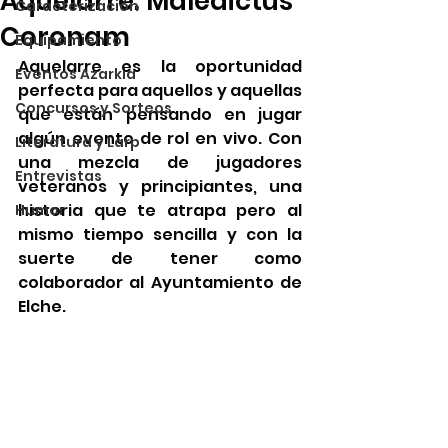
Aquelarre: Maledictus
Caracterización
Coronam
Equipamiento
Aquelarre es la oportunidad 
Eventos Azarkia
perfecta para aquellos y aquellas 
Concursos y Sorteos
que están pensando en jugar 
algún evento de rol en vivo. Con 
Literatura y Larp
una mezcla de jugadores 
Entrevistas
veteranos y principiantes, una 
historia que te atrapa pero al 
Humor
mismo tiempo sencilla y con la 
suerte de tener como 
colaborador al Ayuntamiento de 
Elche.