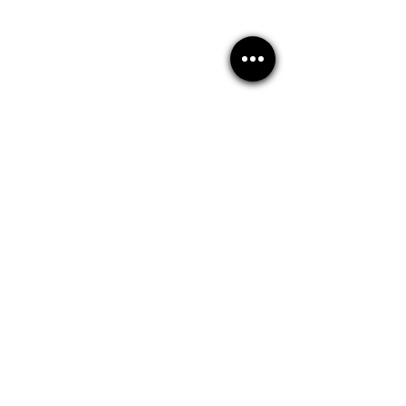
Larp
rol en vivo
Larpspain
Elche
Medieval
Aquelarre
Eventos Azarkia