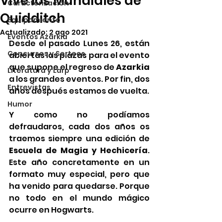
Vive los Mundiales de
Caracterización
Quidditch
Equipamiento
Actualizado:
2 ago 2021
Eventos Azarkia
Desde el pasado Lunes 26, están 
Concursos y Sorteos
abiertas las plazas para el evento 
que supone el regreso de 
Azarkia
Literatura y Larp
a los grandes eventos. Por fin, dos 
Entrevistas
años después estamos de vuelta.
Humor
Y como no podíamos 
defraudaros, cada dos años os 
traemos siempre una edición de 
Escuela de Magia y Hechicería
. 
Este año concretamente en un 
formato muy especial, pero que 
ha venido para quedarse. Porque 
no todo en el mundo mágico 
ocurre en Hogwarts. 