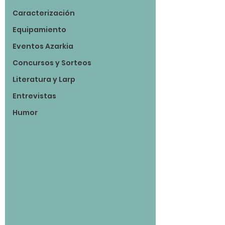
Caracterización
Equipamiento
Eventos Azarkia
Concursos y Sorteos
Literatura y Larp
Entrevistas
Humor